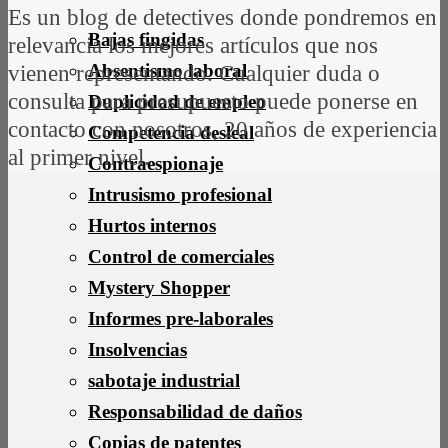
Es un blog de detectives donde pondremos en
Bajas fingidas
relevancia los mejores artículos que nos
Absentismo laboral
vienen representando. Cualquier duda o
consulta para presupuesto puede ponerse en
Duplicidad de empleo
contacto con nosotros, 20 años de experiencia
Competencia desleal
al primer nivel.
Contraespionaje
Intrusismo profesional
Hurtos internos
Control de comerciales
Mystery Shopper
Informes pre-laborales
Insolvencias
sabotaje industrial
Responsabilidad de daños
Copias de patentes