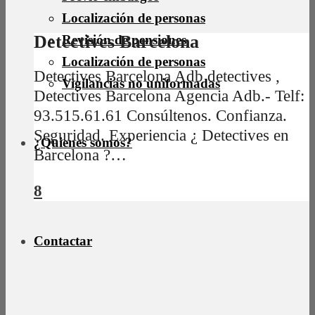
Localización de personas
Detectives Barcelona
Revisión de pensiones
Localización de personas
Detectives Barcelona Adb detectives ,
Vigilancias no uniformadas
Detectives Barcelona Agencia Adb.- Telf:
93.515.61.61 Consúltenos. Confianza.
Seguridad. Experiencia ¿ Detectives en
¿Quienes somos?
Barcelona ?…
8
Contactar