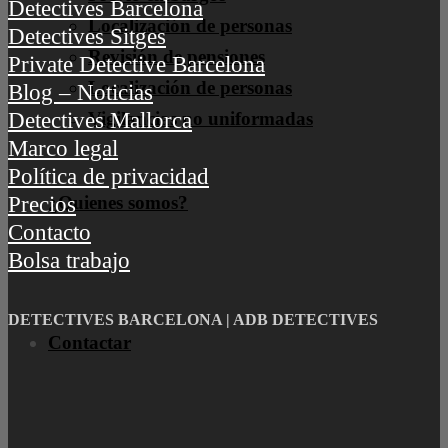
Detectives Barcelona
Localización de personas
Detectives Sitges
Revisión de pensiones
Private Detective Barcelona
Localización de personas
Blog – Noticias
Vigilancias no uniformadas
Detectives Mallorca
Marco legal
Política de privacidad
¿Quienes somos?
Precios
Contacto
Bolsa trabajo
DETECTIVES BARCELONA | ADB DETECTIVES
Contactar