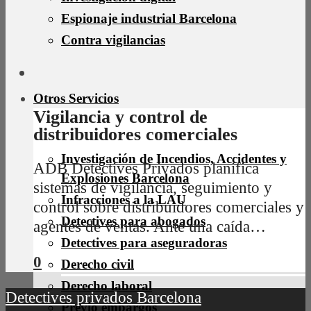
Espionaje industrial Barcelona
Contra vigilancias
Otros Servicios
Vigilancia y control de
distribuidores comerciales
Investigación de Incendios, Accidentes y
ADB Detectives Privados planifica
Explosiones Barcelona
sistemas de vigilancia, seguimiento y
Infracciones a la LAU
control sobre distribuidores comerciales y
Detectives para abogados
agentes de ventas. Ante una caída…
Detectives para aseguradoras
0
Derecho civil
Derecho laboral
Detectives privados Barcelona
Previo embargos