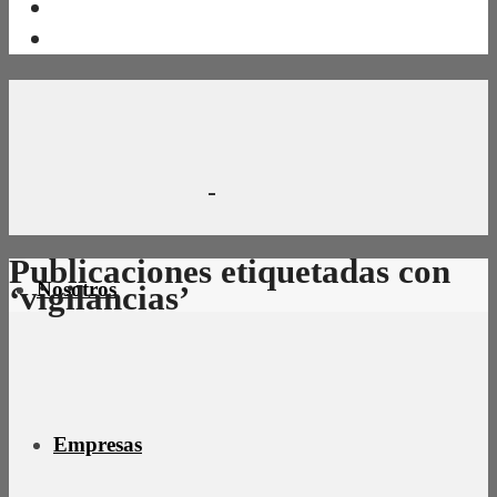
Publicaciones etiquetadas con
Nosotros
‘vigilancias’
Empresas