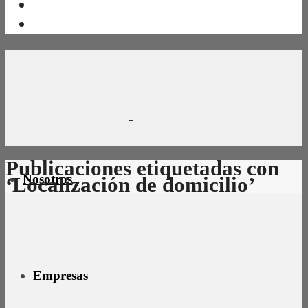
Publicaciones etiquetadas con
Nosotros
‘Localización de domicilio’
Empresas