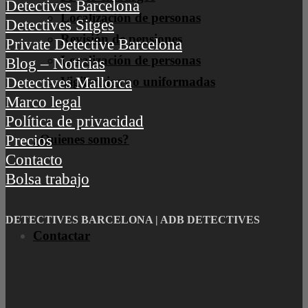
Detectives Barcelona
Localización de personas
Detectives Sitges
Revisión de pensiones
Private Detective Barcelona
Localización de personas
Blog – Noticias
Vigilancias no uniformadas
Detectives Mallorca
Marco legal
Política de privacidad
¿Quienes somos?
Precios
Contacto
Bolsa trabajo
DETECTIVES BARCELONA | ADB DETECTIVES
Contactar