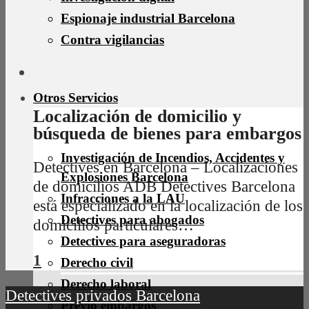
Espionaje industrial Barcelona
Contra vigilancias
Otros Servicios
Localización de domicilio y
búsqueda de bienes para embargos
Investigación de Incendios, Accidentes y
Detectives en Barcelona – Localizaciones
Explosiones Barcelona
de domicilios ADB Detectives Barcelona
Infracciones a la LAU
está especializado en la localización de los
Detectives para abogados
domicilios particulares…
Detectives para aseguradoras
1
Derecho civil
Derecho laboral
Detectives privados Barcelona
Previo embargos