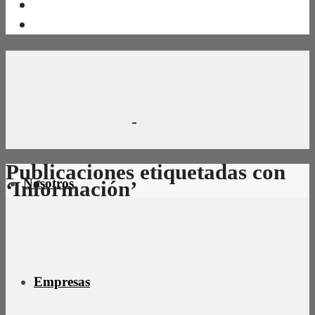
Publicaciones etiquetadas con
Nosotros
‘Información’
Empresas