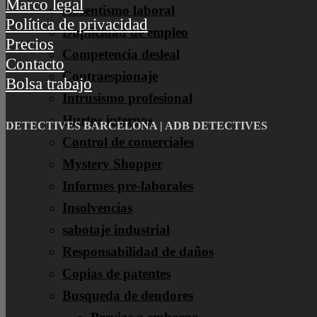
Marco legal
Absentismo laboral
Política de privacidad
Duplicidad de empleo
Precios
Competencia desleal
Contacto
Contraespionaje
Bolsa trabajo
Intrusismo profesional
Hurtos internos
DETECTIVES BARCELONA | ADB DETECTIVES
Control de comerciales
Mystery Shopper
Informes pre-laborales
Insolvencias
sabotaje industrial
Responsabilidad de daños
Copias de patentes
Busqueda de deudores