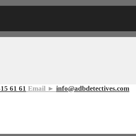
515 61 61
Email ►
info@adbdetectives.com