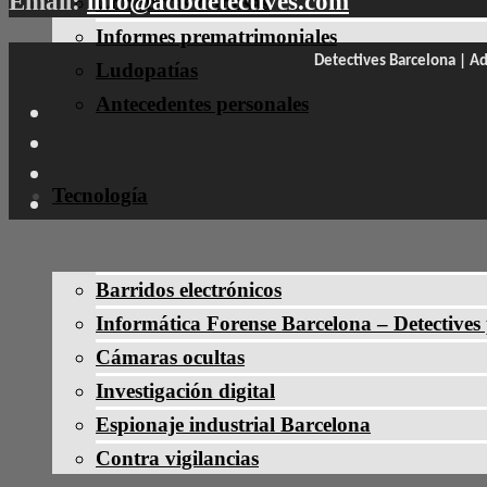
Email:
info@adbdetectives.com
Conductas dudosas
Informes prematrimoniales
Detectives Barcelona | Ad
Ludopatías
Antecedentes personales
Tecnología
Barridos electrónicos
Informática Forense Barcelona – Detectives
Cámaras ocultas
Investigación digital
Espionaje industrial Barcelona
Contra vigilancias