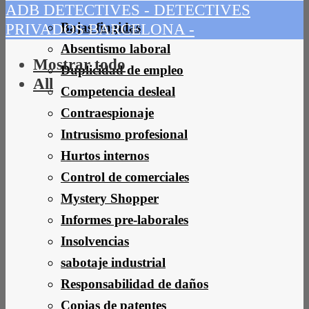
ADB DETECTIVES - DETECTIVES
Bajas fingidas
PRIVADOS BARCELONA -
Absentismo laboral
Mostrar todo
Duplicidad de empleo
All
Competencia desleal
Contraespionaje
Intrusismo profesional
Hurtos internos
Control de comerciales
Mystery Shopper
Informes pre-laborales
Insolvencias
sabotaje industrial
Responsabilidad de daños
Copias de patentes