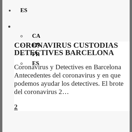
ES
CA
CORONAVIRUS CUSTODIAS
EN
DETECTIVES BARCELONA
FR
ES
Coronavirus y Detectives en Barcelona
Antecedentes del coronavirus y en que
podemos ayudar los detectives. El brote
del coronavirus 2…
2