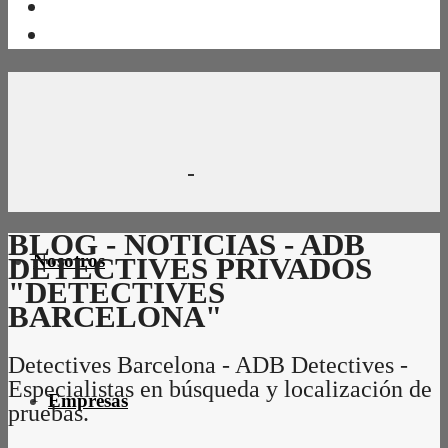
BLOG - NOTICIAS - ADB
Nosotros
DETECTIVES PRIVADOS
"DETECTIVES
BARCELONA"
Detectives Barcelona - ADB Detectives -
Especialistas en búsqueda y localización de
Empresas
pruebas.