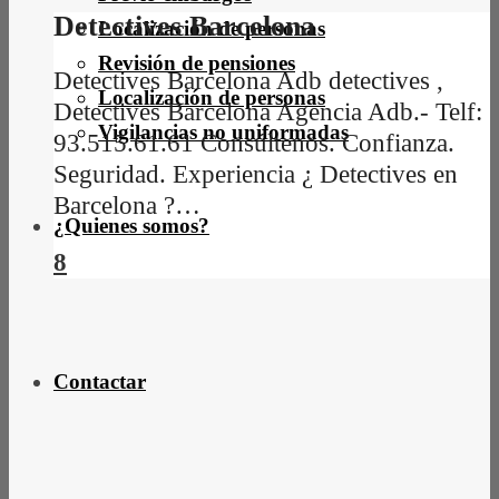
Detectives Barcelona
Localización de personas
Revisión de pensiones
Detectives Barcelona Adb detectives ,
Localización de personas
Detectives Barcelona Agencia Adb.- Telf:
Vigilancias no uniformadas
93.515.61.61 Consúltenos. Confianza.
Seguridad. Experiencia ¿ Detectives en
Barcelona ?…
¿Quienes somos?
8
Contactar